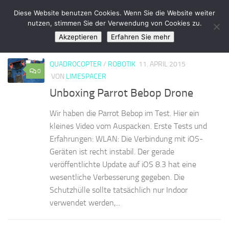
LimeSpace - IT
Diese Website benutzen Cookies. Wenn Sie die Website weiter
Zum Inhalt springen
nutzen, stimmen Sie der Verwendung von Cookies zu.
Akzeptieren
Erfahren Sie mehr
KATEGORIE:
QUADROCOPTER
QUADROCOPTER
/
ROBOTIK
11. APRIL 2015
0
VON
LIMESPACER
Unboxing Parrot Bebop Drone
Wir haben die Parrot Bebop im Test. Hier ein
kleines Video vom Auspacken. Erste Tests und
Erfahrungen: WLAN: Die Verbindung mit iOS-
Geräten ist recht instabil. Der gerade
veröffentlichte Update auf iOS 8.3 hat eine
wesentliche Verbesserung gegeben. Die
Schutzhülle sollte tatsächlich nur Indoor
verwendet werden,...