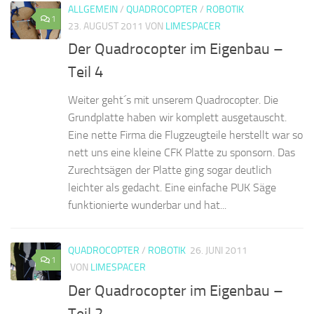
ALLGEMEIN
/
QUADROCOPTER
/
ROBOTIK
1
23. AUGUST 2011
VON
LIMESPACER
Der Quadrocopter im Eigenbau –
Teil 4
Weiter geht´s mit unserem Quadrocopter. Die
Grundplatte haben wir komplett ausgetauscht.
Eine nette Firma die Flugzeugteile herstellt war so
nett uns eine kleine CFK Platte zu sponsorn. Das
Zurechtsägen der Platte ging sogar deutlich
leichter als gedacht. Eine einfache PUK Säge
funktionierte wunderbar und hat...
QUADROCOPTER
/
ROBOTIK
26. JUNI 2011
1
VON
LIMESPACER
Der Quadrocopter im Eigenbau –
Teil 2