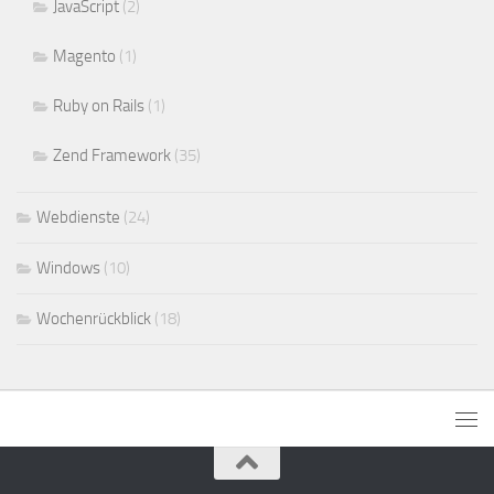
JavaScript
(2)
Magento
(1)
Ruby on Rails
(1)
Zend Framework
(35)
Webdienste
(24)
Windows
(10)
Wochenrückblick
(18)