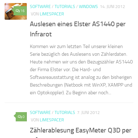
SOFTWARE
/
TUTORIALS
/
WINDOWS
14. JUNI 2012
16
VON
LIMESPACER
Auslesen eines Elster AS1440 per
Infrarot
Kommen wir zum letzten Teil unserer kleinen
Serie bezüglich des Auslesens von Zählerdaten.
Heute nehmen wir uns den Bezugszähler AS1440
der Firma Elster vor. Die Hard- und
Softwareausstattung ist analog zu den bisherigen
Beschreibungen (Netbook mit WinXP, XAMPP und
ein Optokoppler). Zu Beginn aber noch...
SOFTWARE
/
TUTORIALS
7. JUNI 2012
0
VON
LIMESPACER
Zählerablesung EasyMeter Q3D per