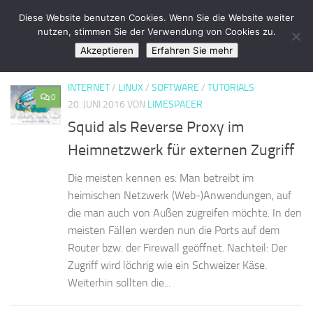
LimeSpace - IT
Diese Website benutzen Cookies. Wenn Sie die Website weiter
Zum Inhalt springen
nutzen, stimmen Sie der Verwendung von Cookies zu.
Akzeptieren
Erfahren Sie mehr
KATEGORIE:
TUTORIALS
INTERNET
/
LINUX
/
SOFTWARE
/
TUTORIALS
0
20. JUNI 2016
VON
LIMESPACER
Squid als Reverse Proxy im
Heimnetzwerk für externen Zugriff
Die meisten kennen es: Man betreibt im
heimischen Netzwerk (Web-)Anwendungen, auf
die man auch von Außen zugreifen möchte. In den
meisten Fällen werden nun die Ports auf dem
Router bzw. der Firewall geöffnet. Nachteil: Der
Zugriff wird löchrig wie ein Schweizer Käse.
Weiterhin sollten die...