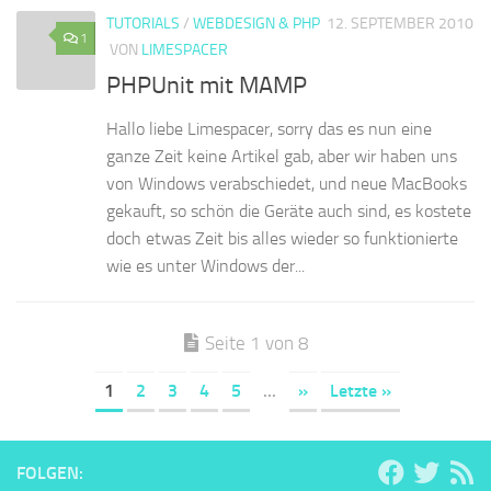
TUTORIALS
/
WEBDESIGN & PHP
12. SEPTEMBER 2010
1
VON
LIMESPACER
PHPUnit mit MAMP
Hallo liebe Limespacer, sorry das es nun eine
ganze Zeit keine Artikel gab, aber wir haben uns
von Windows verabschiedet, und neue MacBooks
gekauft, so schön die Geräte auch sind, es kostete
doch etwas Zeit bis alles wieder so funktionierte
wie es unter Windows der...
Seite 1 von 8
1
2
3
4
5
...
»
Letzte »
FOLGEN: