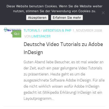
LimeSpace - IT
Diese Website benutzen Cookies. Wenn Sie die Website weiter
Zum Inhalt springen
nutzen, stimmen Sie der Verwendung von Cookies zu.
Akzeptieren
Erfahren Sie mehr
KATEGORIE:
TUTORIALS
TUTORIALS
/
WEBDESIGN & PHP
1. NOVEMBER 2008
0
VON
LIMESPACER
Deutsche Video Tutorials zu Adobe
InDesign
Guten Abend liebe Besucher, es ist mal wieder an
der Zeit, euch ein paar gelungene Video Tutorials
zu präsentieren. Heute geht es um die
ausgezeichnete Software Adobe InDesign. Für alle
die nicht wirklich wissen wofür Adobe InDesign
gedacht ist (Wikipedia Erklärung) InDesign ist ein
Layoutprogramm...