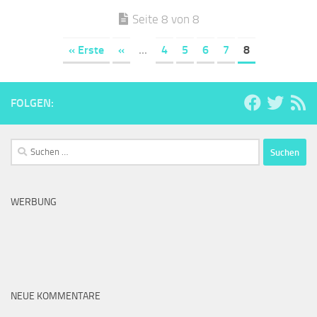
Seite 8 von 8
« Erste
«
...
4
5
6
7
8
FOLGEN:
Suchen
nach:
WERBUNG
NEUE KOMMENTARE