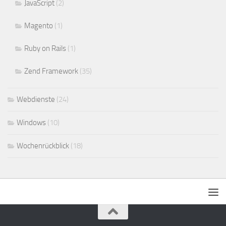
JavaScript
(2)
Magento
(1)
Ruby on Rails
(1)
Zend Framework
(35)
Webdienste
(24)
Windows
(10)
Wochenrückblick
(18)