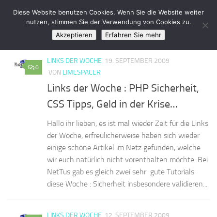
LimeSpace - IT
Diese Website benutzen Cookies. Wenn Sie die Website weiter
Zum Inhalt springen
nutzen, stimmen Sie der Verwendung von Cookies zu.
Akzeptieren
Erfahren Sie mehr
KATEGORIE:
LINKS DER WOCHE
LINKS DER WOCHE
19. SEPTEMBER 2009
0
VON
LIMESPACER
Links der Woche : PHP Sicherheit,
CSS Tipps, Geld in der Krise…
Hallo ihr lieben, es ist mal wieder Zeit für die Links
der Woche, erfreulicherweise haben sich wieder
einige schöne Artikel im Netz gefunden, welche
wir euch natürlich nicht vorenthalten möchte. Bei
NetTus gab es gleich zwei sehr gute Tutorials
diese Woche : Sicherheit insbesondere validieren...
LINKS DER WOCHE
12. SEPTEMBER 2009