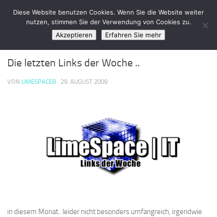
LimeSpace - IT
Diese Website benutzen Cookies. Wenn Sie die Website weiter
Zum Inhalt springen
nutzen, stimmen Sie der Verwendung von Cookies zu.
Akzeptieren
Erfahren Sie mehr
LINKS DER WOCHE
/
WEBDESIGN & PHP
0
Die letzten Links der Woche ..
VON
LIMESPACER
·
29. AUGUST 2009
in diesem Monat.. leider nicht besonders umfangreich, irgendwie