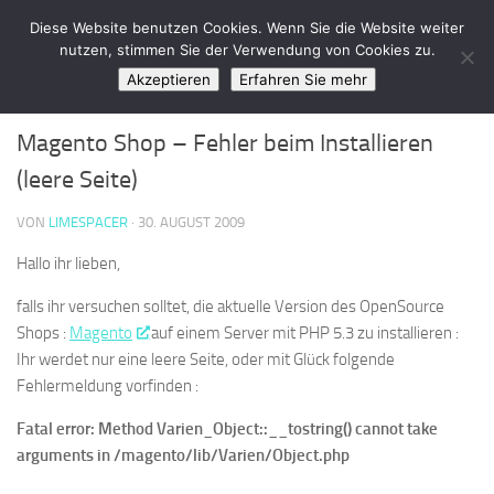
LimeSpace - IT
Diese Website benutzen Cookies. Wenn Sie die Website weiter
Zum Inhalt springen
nutzen, stimmen Sie der Verwendung von Cookies zu.
Akzeptieren
Erfahren Sie mehr
MAGENTO
/
SUPPORT
/
WEBDESIGN & PHP
2
Magento Shop – Fehler beim Installieren
(leere Seite)
VON
LIMESPACER
·
30. AUGUST 2009
Hallo ihr lieben,
falls ihr versuchen solltet, die aktuelle Version des OpenSource
Shops :
Magento
auf einem Server mit PHP 5.3 zu installieren :
Ihr werdet nur eine leere Seite, oder mit Glück folgende
Fehlermeldung vorfinden :
Fatal error: Method Varien_Object::__tostring() cannot take
arguments in /magento/lib/Varien/Object.php