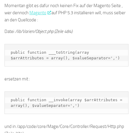
Momentan gibt es dafür noch keinen Fix auf der Magento Seite ,
wer dennoch
Magento
auf PHP 5.3 installieren will, muss selber
an den Quellcode :
Datei
/lib/Varien/Object.php (Zeile 484):
public function ___toString(array 
$arrAttributes = array(), $valueSeparator=',')
ersetzen mit :
public function __invoke(array $arrAttributes = 
array(), $valueSeparator=',')
und in /app/code/core/Mage/Core/Controller/Request/Http.php