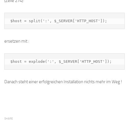
(Zeile 274):
$host = split(':', $_SERVER['HTTP_HOST']);
ersetzen mit :
$host = explode(':', $_SERVER['HTTP_HOST']);
Danach steht einer erfolgreichen Installation nichts mehr im Weg !
SHARE