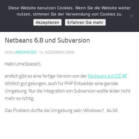
LimeSpace - IT
Diese Website benutzen Cookies. Wenn Sie die Website weiter
Zum Inhalt springen
nutzen, stimmen Sie der Verwendung von Cookies zu.
Akzeptieren
Erfahren Sie mehr
SOFTWARE
/
SUPPORT
0
Netbeans 6.8 und Subversion
VON
LIMESPACER
·
14. DEZEMBER 2009
Hallo LimeSpace(r),
endlich gibt es eine fertige Version von der
Netbeans 6.8 IDE
.
Wirklich gut gelungen, auch für PHP Entwickler eine geniale
Umgebung. Nur die Integration von Subversion wollte leider nicht
mehr so richtig.
Das Problem dürfte die Umgebung sein: Windows7 , 64 bit.