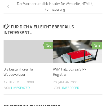
Der Wochenrückblick: Header für Webseite, HTML5,
Formatierung
FÜR DICH VIELLEICHT EBENFALLS
INTERESSANT …
0
13
Die besten Foren für
AVM Fritz Box als SIP-
Webdeveloper
Registrar
17. DEZEMBER 2008
29. JANUAR 2009
VON
LIMESPACER
VON
LIMESPACER