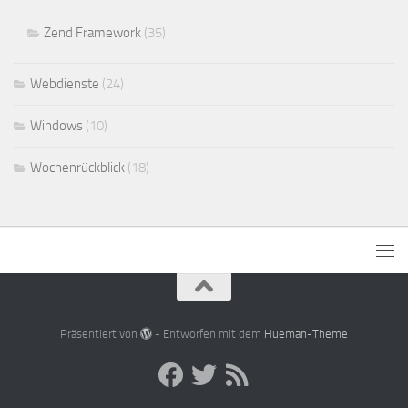
Zend Framework
(35)
Webdienste
(24)
Windows
(10)
Wochenrückblick
(18)
Präsentiert von
- Entworfen mit dem
Hueman-Theme