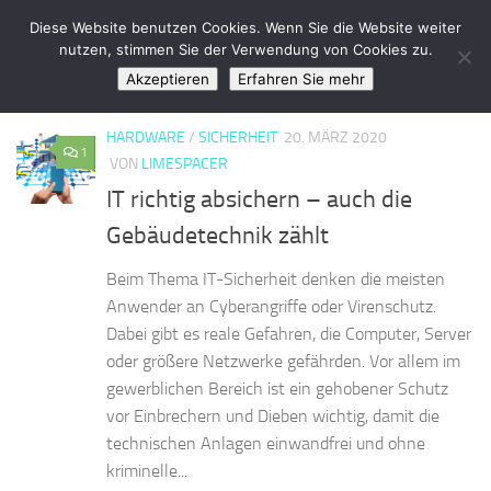
LimeSpace - IT
Diese Website benutzen Cookies. Wenn Sie die Website weiter
Zum Inhalt springen
nutzen, stimmen Sie der Verwendung von Cookies zu.
Akzeptieren
Erfahren Sie mehr
KATEGORIE:
SICHERHEIT
HARDWARE
/
SICHERHEIT
20. MÄRZ 2020
1
VON
LIMESPACER
IT richtig absichern – auch die
Gebäudetechnik zählt
Beim Thema IT-Sicherheit denken die meisten
Anwender an Cyberangriffe oder Virenschutz.
Dabei gibt es reale Gefahren, die Computer, Server
oder größere Netzwerke gefährden. Vor allem im
gewerblichen Bereich ist ein gehobener Schutz
vor Einbrechern und Dieben wichtig, damit die
technischen Anlagen einwandfrei und ohne
kriminelle...