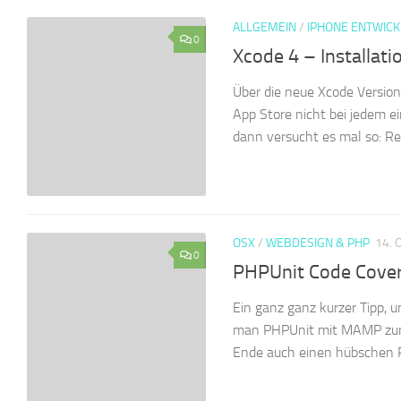
ALLGEMEIN
/
IPHONE ENTWIC
0
Xcode 4 – Installat
Über die neue Xcode Version 
App Store nicht bei jedem e
dann versucht es mal so: Rec
OSX
/
WEBDESIGN & PHP
14. 
0
PHPUnit Code Cove
Ein ganz ganz kurzer Tipp, 
man PHPUnit mit MAMP zum 
Ende auch einen hübschen R