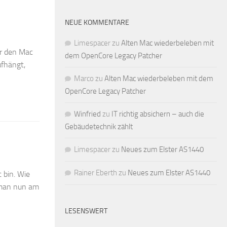
NEUE KOMMENTARE
Limespacer
zu
Alten Mac wiederbeleben mit
er den Mac
dem OpenCore Legacy Patcher
ufhängt,
Marco
zu
Alten Mac wiederbeleben mit dem
OpenCore Legacy Patcher
Winfried
zu
IT richtig absichern – auch die
Gebäudetechnik zählt
Limespacer
zu
Neues zum Elster AS1440
Rainer Eberth
zu
Neues zum Elster AS1440
 bin. Wie
 man nun am
LESENSWERT