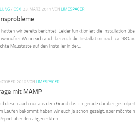
KLUNG
/
OSX
23. MÄRZ 2011
VON
LIMESPACER
ionsprobleme
hatten wir bereits berichtet. Leider funktioniert die Installation üb
inwandfrei. Wenn sich auch bei euch die Installation nach ca. 98% a
hte Maustaste auf den Installer in der...
OKTOBER 2010
VON
LIMESPACER
rage mit MAMP
und diesen auch nur aus dem Grund das ich gerade darüber gestolpert
Laufen bekommt haben wir euch ja schon gezeigt, aber möchte
eport über den abgedeckten...