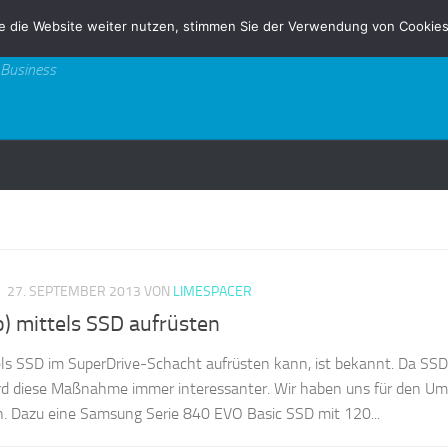
e die Website weiter nutzen, stimmen Sie der Verwendung von Cookies
 Business
E
27. SEPTEMBER 2013
VON
LIMESPACER
) mittels SSD aufrüsten
s SSD im SuperDrive-Schacht aufrüsten kann, ist bekannt. Da SS
rd diese Maßnahme immer interessanter. Wir haben uns für den Um
n. Dazu eine Samsung Serie 840 EVO Basic SSD mit 120...