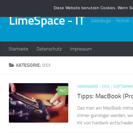
Diese Website benutzen Cookies. Wenn Si
Zum Inhalt springen
LimeSpace - IT
Webdesign - Technik -
Startseite
Datenschutz
Impressum
KATEGORIE:
OSX
HARDWARE
/
OSX
/
SOFTWAR
0
Tipps: MacBook (Pro
Das man ein MacBook mittel
immer günstiger werden, wi
Kit von hardwrk entschiede