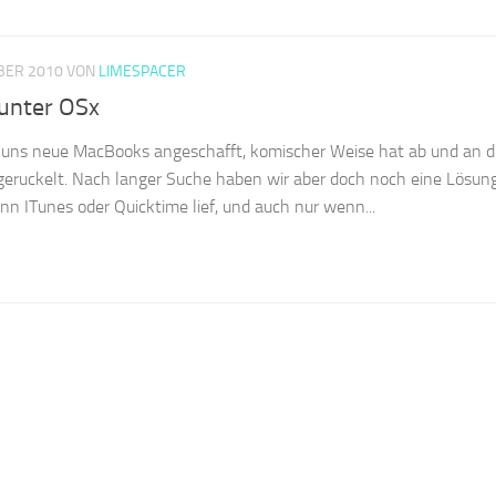
BER 2010
VON
LIMESPACER
 unter OSx
n uns neue MacBooks angeschafft, komischer Weise hat ab und an 
geruckelt. Nach langer Suche haben wir aber doch noch eine Lösun
nn ITunes oder Quicktime lief, und auch nur wenn...