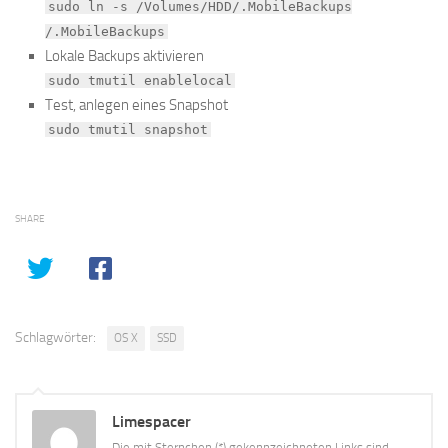
sudo ln -s /Volumes/HDD/.MobileBackups
/.MobileBackups
Lokale Backups aktivieren
sudo tmutil enablelocal
Test, anlegen eines Snapshot
sudo tmutil snapshot
SHARE
Schlagwörter:
OS X
SSD
Limespacer
Die mit Sternchen (*) gekennzeichneten Links sind