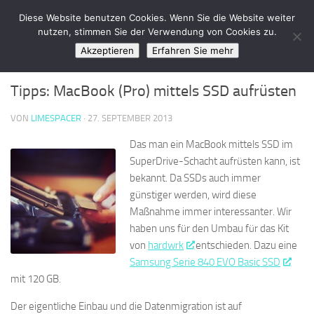
LimeSpace - IT
Diese Website benutzen Cookies. Wenn Sie die Website weiter
Zum Inhalt springen
nutzen, stimmen Sie der Verwendung von Cookies zu.
Akzeptieren
Erfahren Sie mehr
HARDWARE
/
OSX
/
SOFTWARE
0
Tipps: MacBook (Pro) mittels SSD aufrüsten
VON
LIMESPACER
·
27. SEPTEMBER 2013
Das man ein MacBook mittels SSD im
SuperDrive-Schacht aufrüsten kann, ist
bekannt. Da SSDs auch immer
günstiger werden, wird diese
Maßnahme immer interessanter. Wir
haben uns für den Umbau für das Kit
von
hardwrk
entschieden. Dazu eine
Samsung Serie 840 EVO Basic SSD
mit 120 GB.
Der eigentliche Einbau und die Datenmigration ist auf