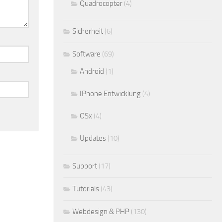
Quadrocopter
(4)
Sicherheit
(6)
Software
(69)
Android
(1)
IPhone Entwicklung
(4)
OSx
(4)
Updates
(10)
Support
(17)
Tutorials
(43)
Webdesign & PHP
(130)