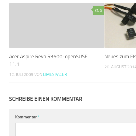
0
Acer Aspire Revo R3600: openSUSE
Neues zum El
11.1
20. AUGUST 201
12. JULI 2009
VON
LIMESPACER
SCHREIBE EINEN KOMMENTAR
Kommentar
*