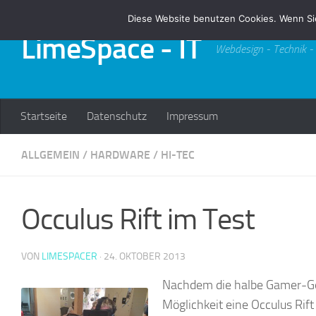
Diese Website benutzen Cookies. Wenn Si
Zum Inhalt springen
LimeSpace - IT
Webdesign - Technik -
Startseite
Datenschutz
Impressum
ALLGEMEIN
/
HARDWARE
/
HI-TEC
Occulus Rift im Test
VON
LIMESPACER
·
24. OKTOBER 2013
Nachdem die halbe Gamer-Geme
Möglichkeit eine Occulus Rift