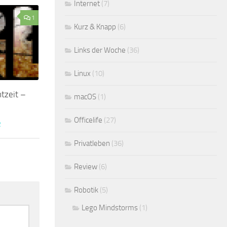
Internet
(7)
1
Kurz & Knapp
(6)
Links der Woche
(36)
Linux
(10)
tzeit –
macOS
(1)
Officelife
(27)
R
Privatleben
(36)
Review
(6)
Robotik
(5)
Lego Mindstorms
(1)