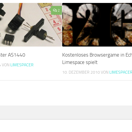
2
ster AS1440
Kostenloses Browsergame in Ech
Limespace spielt
4
VON
LIMESPACER
10. DEZEMBER 2010
VON
LIMESPACE