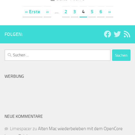
« Erste
«
...
2
3
4
5
6
»
FOLGEN:
Suchen
nach:
WERBUNG
NEUE KOMMENTARE
Limespacer
zu
Alten Mac wiederbeleben mit dem OpenCore