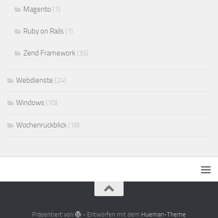
Magento
(1)
Ruby on Rails
(1)
Zend Framework
(35)
Webdienste
(24)
Windows
(10)
Wochenrückblick
(18)
Präsentiert von
- Entworfen mit dem
Hueman-Theme