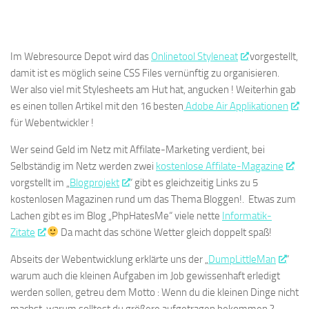
Im Webresource Depot wird das
Onlinetool Styleneat
vorgestellt,
damit ist es möglich seine CSS Files vernünftig zu organisieren.
Wer also viel mit Stylesheets am Hut hat, angucken ! Weiterhin gab
es einen tollen Artikel mit den 16 besten
Adobe Air Applikationen
für Webentwickler !
Wer seind Geld im Netz mit Affilate-Marketing verdient, bei
Selbständig im Netz werden zwei
kostenlose Affilate-Magazine
vorgstellt im „
Blogprojekt
“ gibt es gleichzeitig Links zu 5
kostenlosen Magazinen rund um das Thema Bloggen!. Etwas zum
Lachen gibt es im Blog „PhpHatesMe“ viele nette
Informatik-
Zitate
Da macht das schöne Wetter gleich doppelt spaß!
Abseits der Webentwicklung erklärte uns der „
DumpLittleMan
“
warum auch die kleinen Aufgaben im Job gewissenhaft erledigt
werden sollen, getreu dem Motto : Wenn du die kleinen Dinge nicht
machst, warum solltest du größere aufgetragen bekommen ?