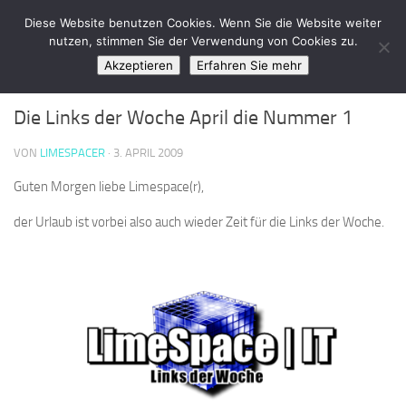
LimeSpace - IT
Diese Website benutzen Cookies. Wenn Sie die Website weiter
Zum Inhalt springen
nutzen, stimmen Sie der Verwendung von Cookies zu.
Akzeptieren
Erfahren Sie mehr
LINKS DER WOCHE
0
Die Links der Woche April die Nummer 1
VON
LIMESPACER
·
3. APRIL 2009
Guten Morgen liebe Limespace(r),
der Urlaub ist vorbei also auch wieder Zeit für die Links der Woche.