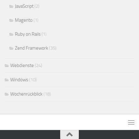
JavaScript
(2)
Magento
(1)
Ruby on Rails
(1)
Zend Framework
(35)
Webdienste
(24)
Windows
(10)
Wochenrückblick
(18)