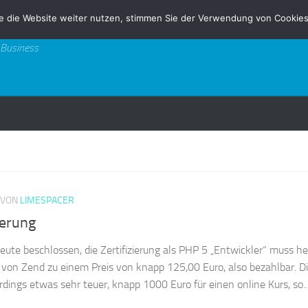
e die Website weiter nutzen, stimmen Sie der Verwendung von Cookies
 Business
VON
LIMESPACER
ierung
Heute beschlossen, die Zertifizierung als PHP 5 „Entwickler“ muss he
 von Zend zu einem Preis von knapp 125,00 Euro, also bezahlbar. D
rdings etwas sehr teuer, knapp 1000 Euro für einen online Kurs, so..