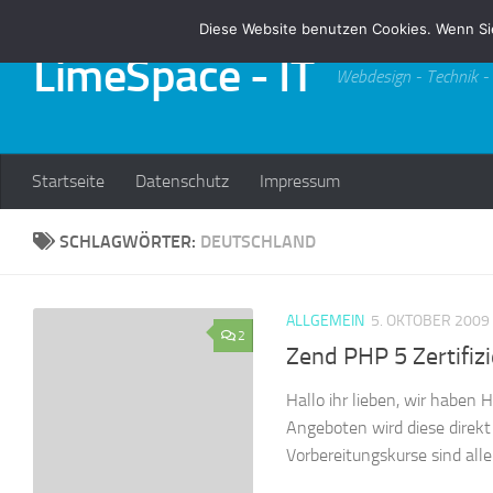
Diese Website benutzen Cookies. Wenn Si
Zum Inhalt springen
LimeSpace - IT
Webdesign - Technik -
Startseite
Datenschutz
Impressum
SCHLAGWÖRTER:
DEUTSCHLAND
ALLGEMEIN
5. OKTOBER 2009
2
Zend PHP 5 Zertifiz
Hallo ihr lieben, wir haben 
Angeboten wird diese direkt
Vorbereitungskurse sind alle