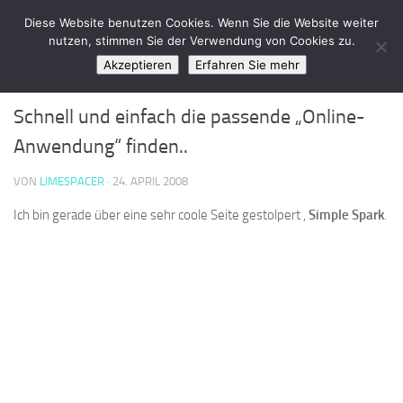
LimeSpace - IT
Diese Website benutzen Cookies. Wenn Sie die Website weiter
Zum Inhalt springen
nutzen, stimmen Sie der Verwendung von Cookies zu.
Akzeptieren
Erfahren Sie mehr
WEBDIENSTE
0
Schnell und einfach die passende „Online-
Anwendung“ finden..
VON
LIMESPACER
·
24. APRIL 2008
Ich bin gerade über eine sehr coole Seite gestolpert ,
Simple Spark
.