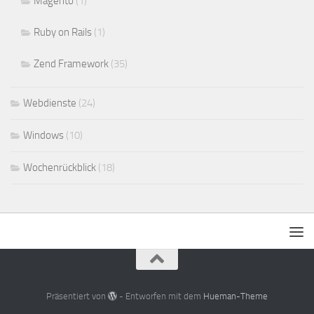
Magento
(1)
Ruby on Rails
(1)
Zend Framework
(35)
Webdienste
(24)
Windows
(10)
Wochenrückblick
(18)
Präsentiert von
- Entworfen mit dem
Hueman-Theme