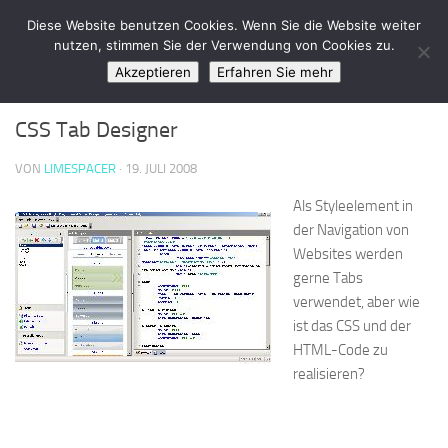
LimeSpace - IT
Diese Website benutzen Cookies. Wenn Sie die Website weiter
Zum Inhalt springen
nutzen, stimmen Sie der Verwendung von Cookies zu.
Akzeptieren
Erfahren Sie mehr
WEBDESIGN & PHP
0
CSS Tab Designer
VON
LIMESPACER
·
19. JULI 2008
Als Styleelement in
der Navigation von
Websites werden
gerne Tabs
verwendet, aber wie
ist das CSS und der
HTML-Code zu
realisieren?