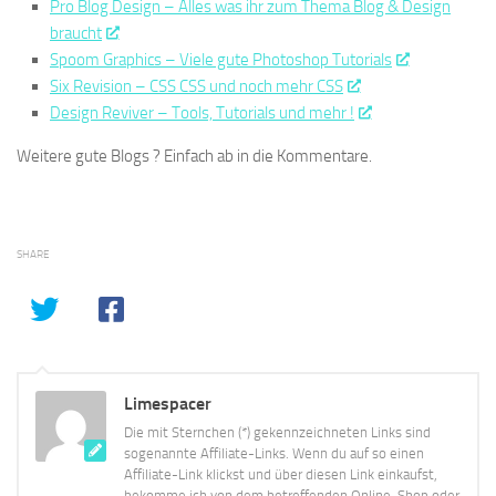
Pro Blog Design – Alles was ihr zum Thema Blog & Design
braucht
Spoom Graphics – Viele gute Photoshop Tutorials
Six Revision – CSS CSS und noch mehr CSS
Design Reviver – Tools, Tutorials und mehr !
Weitere gute Blogs ? Einfach ab in die Kommentare.
SHARE
Limespacer
Die mit Sternchen (*) gekennzeichneten Links sind
sogenannte Affiliate-Links. Wenn du auf so einen
Affiliate-Link klickst und über diesen Link einkaufst,
bekomme ich von dem betreffenden Online-Shop oder