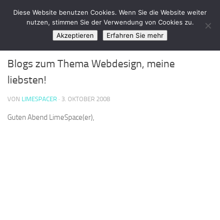
LimeSpace - IT
Diese Website benutzen Cookies. Wenn Sie die Website weiter
Zum Inhalt springen
nutzen, stimmen Sie der Verwendung von Cookies zu.
Akzeptieren
Erfahren Sie mehr
WEBDESIGN & PHP
/
WEBDIENSTE
0
Blogs zum Thema Webdesign, meine
liebsten!
VON
LIMESPACER
·
3. OKTOBER 2008
Guten Abend LimeSpace(er),