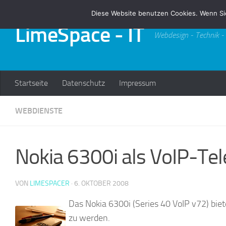
Diese Website benutzen Cookies. Wenn Si
Zum Inhalt springen
LimeSpace - IT
Webdesign - Technik -
Startseite
Datenschutz
Impressum
WEBDIENSTE
Nokia 6300i als VoIP-Te
VON
LIMESPACER
·
6. OKTOBER 2008
Das Nokia 6300i (Series 40 VoIP v72) biet
zu werden.