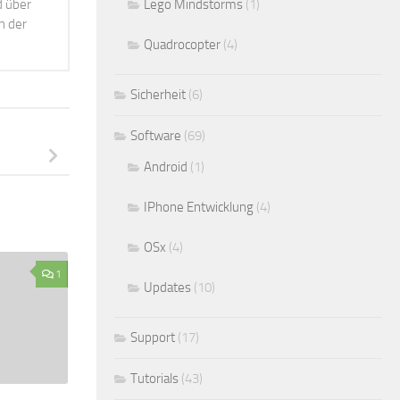
d über
Lego Mindstorms
(1)
h der
Quadrocopter
(4)
Sicherheit
(6)
Software
(69)
Android
(1)
IPhone Entwicklung
(4)
OSx
(4)
1
Updates
(10)
Support
(17)
Tutorials
(43)