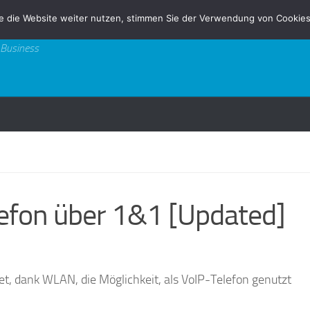
e die Website weiter nutzen, stimmen Sie der Verwendung von Cookies
 Business
lefon über 1&1 [Updated]
et, dank WLAN, die Möglichkeit, als VoIP-Telefon genutzt