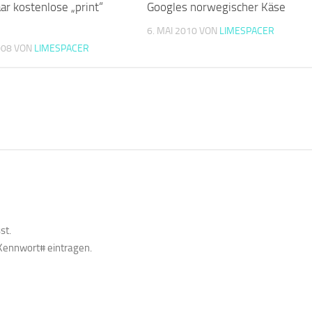
aar kostenlose „print“
Googles norwegischer Käse
6. MAI 2010
VON
LIMESPACER
008
VON
LIMESPACER
st.
Kennwort# eintragen.