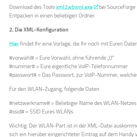
Download des Tools
xml2wbxml.exe
bei SourceForge
Entpacken in einen beliebigen Ordner
2. Die XML-Konfiguration
Hier
findet Ihr eine Vorlage, die Ihr noch mit Euren Date
#vorwahl# = Eure Vorwahl, ohne führende „0“
#nummer# = Eure eigentliche VoIP-Telefonnummer
#passwort# = Das Passwort, zur VoIP-Nummer, welches 
Für den WLAN-Zugang, folgende Daten:
#netzwerkname# = Beliebiger Name des WLAN-Netzes
#ssid# = SSID Eures WLANs
Wichtig: Der WLAN-Part ist in der XML-Datei auskommen
sich ein hierüber eingerichteter Eintrag auf dem Handy w