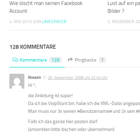
Wie löscht man seinen Facebook
Lust auf ein p
Account
Bilder ?
4. MAI 2010
VON
LIMESPACER
5. NOVEMBER 2
128 KOMMENTARE
Kommentare
126
Pingbacks
1
Rossen
26. September 2008 um 22:40 Uhr
Hi *,
die Anleitung ist super!
Da ich bei VoipStunt bin, habe ich die XML-Datei angepas
Man muss nur 3x seinen #Benutzername# und 2x sein #
Falls ich das ganze hier posten darf:
(ansonsten bitte löschen oder übernehmen)