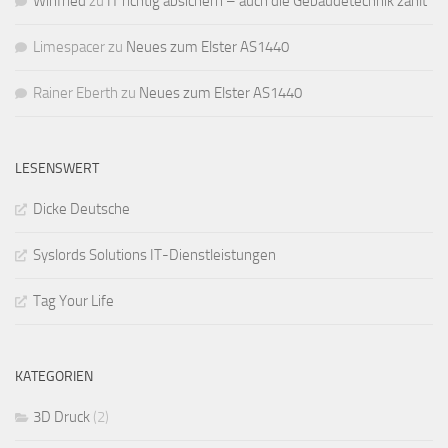
Winfried
zu
IT richtig absichern – auch die Gebäudetechnik zählt
Limespacer
zu
Neues zum Elster AS1440
Rainer Eberth
zu
Neues zum Elster AS1440
LESENSWERT
Dicke Deutsche
Syslords Solutions IT-Dienstleistungen
Tag Your Life
KATEGORIEN
3D Druck
(2)