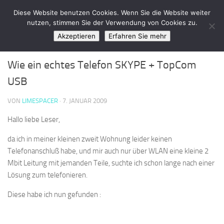
LimeSpace - IT
Diese Website benutzen Cookies. Wenn Sie die Website weiter
Zum Inhalt springen
nutzen, stimmen Sie der Verwendung von Cookies zu.
Akzeptieren
Erfahren Sie mehr
REVIEW
0
Wie ein echtes Telefon SKYPE + TopCom
USB
VON
LIMESPACER
·
7. JANUAR 2009
Hallo liebe Leser,
da ich in meiner kleinen zweit Wohnung leider keinen
Telefonanschluß habe, und mir auch nur über WLAN eine kleine 2
Mbit Leitung mit jemanden Teile, suchte ich schon lange nach einer
Lösung zum telefonieren.
Diese habe ich nun gefunden :