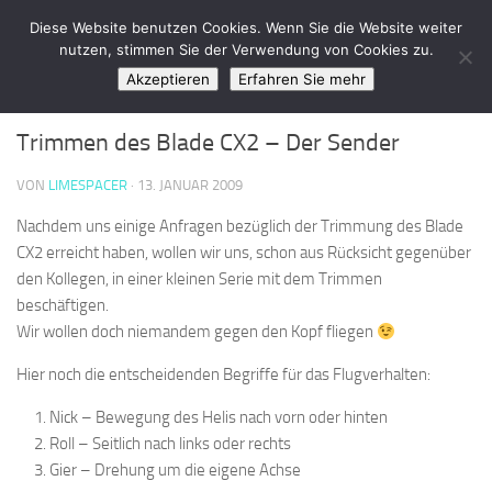
LimeSpace - IT
Diese Website benutzen Cookies. Wenn Sie die Website weiter
Zum Inhalt springen
nutzen, stimmen Sie der Verwendung von Cookies zu.
Akzeptieren
Erfahren Sie mehr
OFFICELIFE
/
PRIVATLEBEN
0
Trimmen des Blade CX2 – Der Sender
VON
LIMESPACER
·
13. JANUAR 2009
Nachdem uns einige Anfragen bezüglich der Trimmung des Blade
CX2 erreicht haben, wollen wir uns, schon aus Rücksicht gegenüber
den Kollegen, in einer kleinen Serie mit dem Trimmen
beschäftigen.
Wir wollen doch niemandem gegen den Kopf fliegen
Hier noch die entscheidenden Begriffe für das Flugverhalten:
Nick – Bewegung des Helis nach vorn oder hinten
Roll – Seitlich nach links oder rechts
Gier – Drehung um die eigene Achse