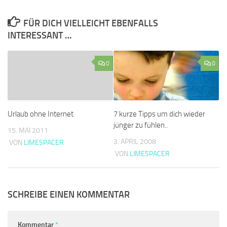
FÜR DICH VIELLEICHT EBENFALLS
INTERESSANT …
0
0
Urlaub ohne Internet
7 kurze Tipps um dich wieder
jünger zu fühlen..
15. MAI 2011
3. APRIL 2008
VON
LIMESPACER
VON
LIMESPACER
SCHREIBE EINEN KOMMENTAR
Kommentar
*