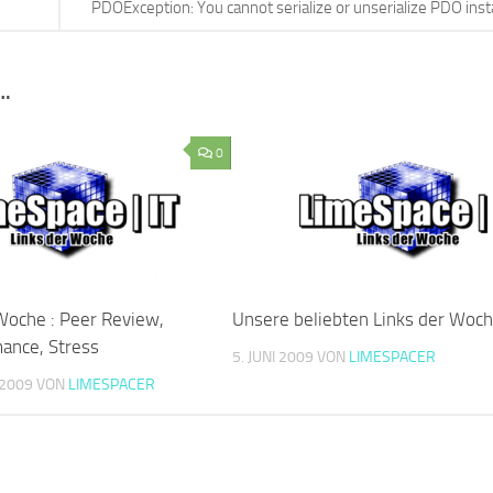
PDOException: You cannot serialize or unserialize PDO ins
…
0
 Woche : Peer Review,
Unsere beliebten Links der Woc
ance, Stress
5. JUNI 2009
VON
LIMESPACER
 2009
VON
LIMESPACER