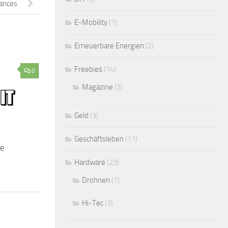
tances
E-Mobility
(1)
Erneuerbare Energien
(2)
Freebies
(14)
0
Magazine
(3)
Geld
(3)
Geschäftsleben
(11)
he
Hardware
(23)
Drohnen
(1)
Hi-Tec
(3)