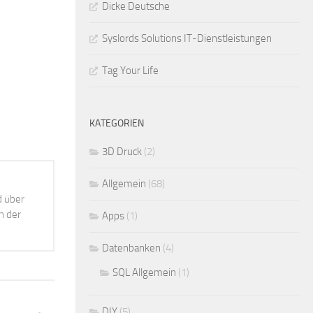
Dicke Deutsche
Syslords Solutions IT-Dienstleistungen
Tag Your Life
KATEGORIEN
3D Druck
(2)
Allgemein
(68)
d über
h der
Apps
(1)
Datenbanken
(4)
SQL Allgemein
(1)
DIY
(5)