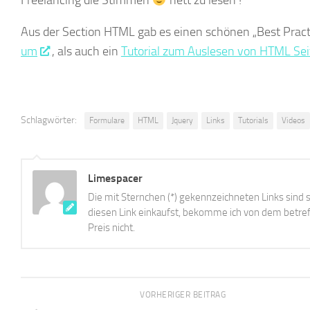
Freelancing die Stimmen
nett zu lesen !
Aus der Section HTML gab es einen schönen „Best Practis
um
, als auch ein
Tutorial zum Auslesen von HTML Se
Schlagwörter:
Formulare
HTML
Jquery
Links
Tutorials
Videos
Limespacer
Die mit Sternchen (*) gekennzeichneten Links sind s
diesen Link einkaufst, bekomme ich von dem betreff
Preis nicht.
VORHERIGER BEITRAG