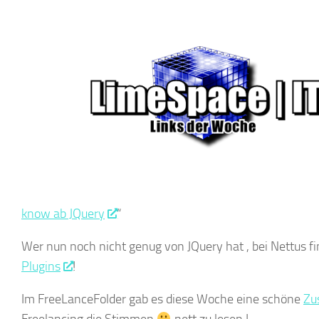
know ab JQuery
“
Wer nun noch nicht genug von JQuery hat , bei Nettus f
Plugins
!
Im FreeLanceFolder gab es diese Woche eine schöne
Zu