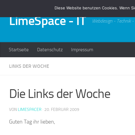
Diese Website benutzen Cookies. Wenn Si
Zum Inhalt springen
LimeSpace - IT
Webdesign - Technik -
Startseite
Datenschutz
Impressum
LINKS DER WOCHE
Die Links der Woche
VON
LIMESPACER
·
20. FEBRUAR 2009
Guten Tag ihr lieben,