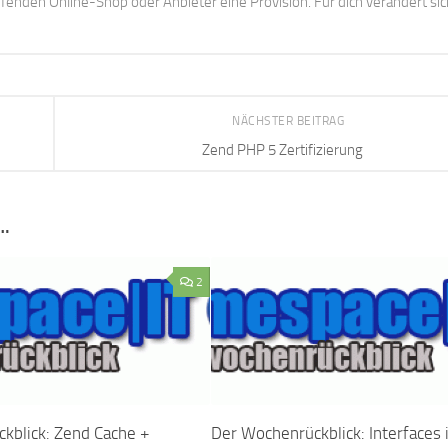
enden Online-Shop oder Anbieter eine Provision. Für dich verändert sic
NÄCHSTER BEITRAG
Zend PHP 5 Zertifizierung
…
2
kblick: Zend Cache +
Der Wochenrückblick: Interfaces 