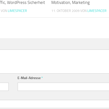
ffic, WordPress Sicherheit
Motivation, Marketing
0
VON
LIMESPACER
11. OKTOBER 2009
VON
LIMESPACER
E-Mail-Adresse
*