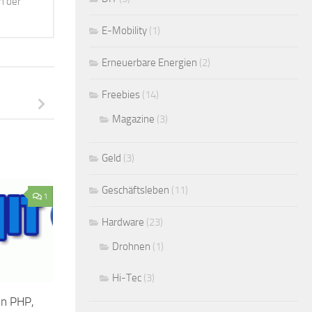
h der
E-Mobility
(1)
Erneuerbare Energien
(2)
Freebies
(14)
Magazine
(3)
Geld
(3)
Geschäftsleben
(11)
1
Hardware
(23)
Drohnen
(1)
Hi-Tec
(3)
in PHP,