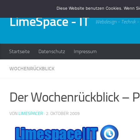
Diese Website benutzen Cookies. Wenn Si
Zum Inhalt springen
LimeSpace - IT
Webdesign - Technik -
Startseite
Datenschutz
Impressum
WOCHENRÜCKBLICK
Der Wochenrückblick – PH
VON
LIMESPACER
·
2. OKTOBER 2009