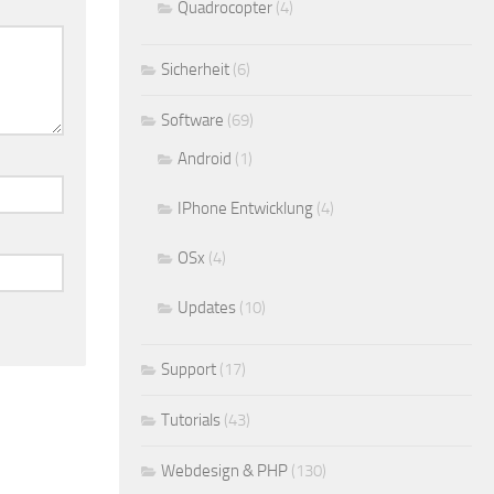
Quadrocopter
(4)
Sicherheit
(6)
Software
(69)
Android
(1)
IPhone Entwicklung
(4)
OSx
(4)
Updates
(10)
Support
(17)
Tutorials
(43)
Webdesign & PHP
(130)