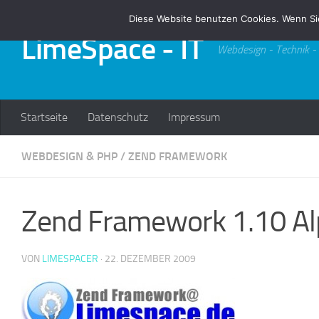
Diese Website benutzen Cookies. Wenn Si
Zum Inhalt springen
LimeSpace - IT
Webdesign - Technik -
Startseite
Datenschutz
Impressum
WEBDESIGN & PHP
/
ZEND FRAMEWORK
Zend Framework 1.10 Al
VON
LIMESPACER
·
22. DEZEMBER 2009