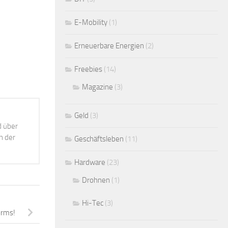
E-Mobility
(1)
Erneuerbare Energien
(2)
Freebies
(14)
Magazine
(3)
Geld
(3)
d über
h der
Geschäftsleben
(11)
Hardware
(23)
Drohnen
(1)
Hi-Tec
(3)
orms!