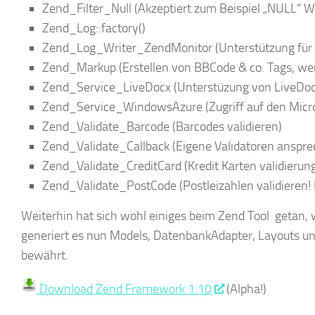
Zend_Filter_Null (Akzeptiert zum Beispiel „NULL“ W
Zend_Log::factory()
Zend_Log_Writer_ZendMonitor (Unterstützung für 
Zend_Markup (Erstellen von BBCode & co. Tags, wen
Zend_Service_LiveDocx (Unterstüzung von LiveDoc S
Zend_Service_WindowsAzure (Zugriff auf den Micro
Zend_Validate_Barcode (Barcodes validieren)
Zend_Validate_Callback (Eigene Validatoren anspre
Zend_Validate_CreditCard (Kredit Karten validierun
Zend_Validate_PostCode (Postleizahlen validieren! F
Weiterhin hat sich wohl einiges beim Zend Tool getan, w
generiert es nun Models, DatenbankAdapter, Layouts und
bewährt.
Download Zend Framework 1.10
(Alpha!)