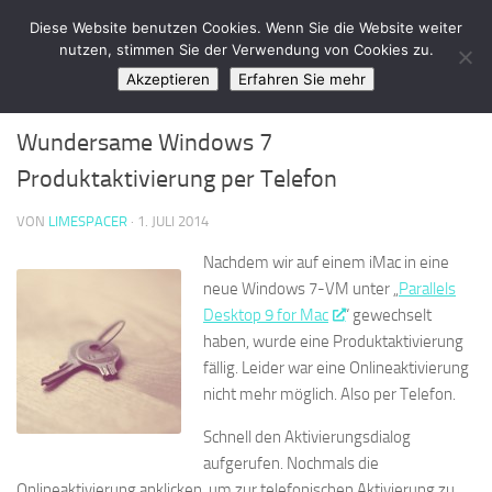
LimeSpace - IT
Diese Website benutzen Cookies. Wenn Sie die Website weiter
Zum Inhalt springen
nutzen, stimmen Sie der Verwendung von Cookies zu.
Akzeptieren
Erfahren Sie mehr
WINDOWS
0
Wundersame Windows 7
Produktaktivierung per Telefon
VON
LIMESPACER
·
1. JULI 2014
Nachdem wir auf einem iMac in eine
neue Windows 7-VM unter „
Parallels
Desktop 9 for Mac
“ gewechselt
haben, wurde eine Produktaktivierung
fällig. Leider war eine Onlineaktivierung
nicht mehr möglich. Also per Telefon.
Schnell den Aktivierungsdialog
aufgerufen. Nochmals die
Onlineaktivierung anklicken, um zur telefonischen Aktivierung zu