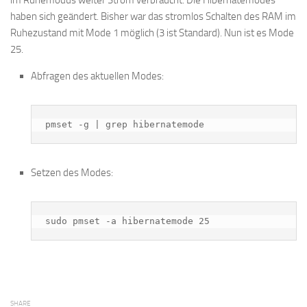
im Ruhemodus weiter Strom verbraucht: Die Hibernatemodes
haben sich geändert. Bisher war das stromlos Schalten des RAM im
Ruhezustand mit Mode 1 möglich (3 ist Standard). Nun ist es Mode
25.
Abfragen des aktuellen Modes:
pmset -g | grep hibernatemode
Setzen des Modes:
sudo pmset -a hibernatemode 25
SHARE