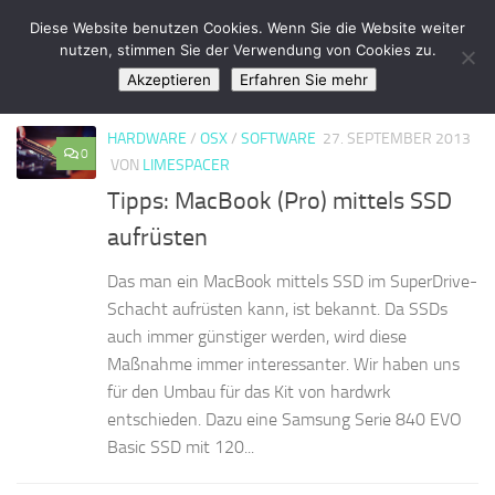
LimeSpace - IT
Diese Website benutzen Cookies. Wenn Sie die Website weiter
Zum Inhalt springen
nutzen, stimmen Sie der Verwendung von Cookies zu.
Akzeptieren
Erfahren Sie mehr
KATEGORIE:
HARDWARE
HARDWARE
/
OSX
/
SOFTWARE
27. SEPTEMBER 2013
0
VON
LIMESPACER
Tipps: MacBook (Pro) mittels SSD
aufrüsten
Das man ein MacBook mittels SSD im SuperDrive-
Schacht aufrüsten kann, ist bekannt. Da SSDs
auch immer günstiger werden, wird diese
Maßnahme immer interessanter. Wir haben uns
für den Umbau für das Kit von hardwrk
entschieden. Dazu eine Samsung Serie 840 EVO
Basic SSD mit 120...