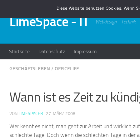
Diese Website benutzen Cookies. Wenn Si
Zum Inhalt springen
LimeSpace - IT
Webdesign - Technik -
Startseite
Datenschutz
Impressum
GESCHÄFTSLEBEN
/
OFFICELIFE
Wann ist es Zeit zu künd
VON
LIMESPACER
·
27. MÄRZ 2008
Wer kennt es nicht, man geht zur Arbeit und wirklich zuf
schlechte Tage. Doch wenn die schlechten Tage in der a