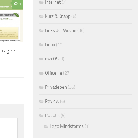
Internet
(7)
1
Kurz & Knapp
(6)
Links der Woche
(36)
Linux
(10)
träge ?
macOS
(1)
Officelife
(27)
Privatleben
(36)
Review
(6)
Robotik
(5)
Lego Mindstorms
(1)