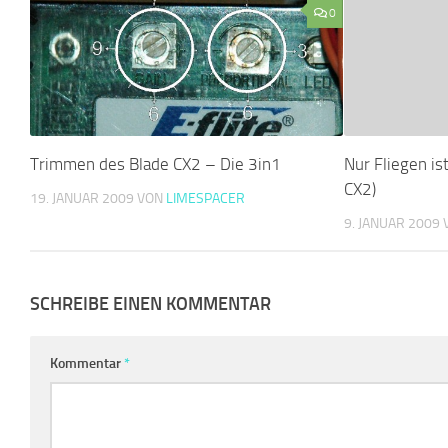
0
Trimmen des Blade CX2 – Die 3in1
Nur Fliegen is
CX2)
19. JANUAR 2009
VON
LIMESPACER
9. JANUAR 2009
SCHREIBE EINEN KOMMENTAR
Kommentar
*