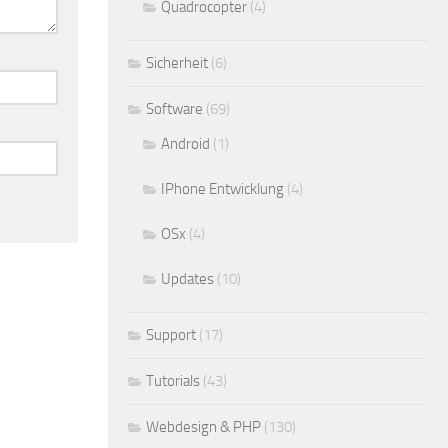
Quadrocopter
(4)
Sicherheit
(6)
Software
(69)
Android
(1)
IPhone Entwicklung
(4)
OSx
(4)
Updates
(10)
Support
(17)
Tutorials
(43)
Webdesign & PHP
(130)