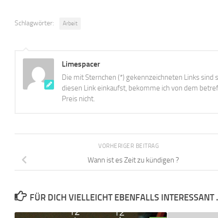
Schlagwörter:
Arbeit
Limespacer
Die mit Sternchen (*) gekennzeichneten Links sind s
diesen Link einkaufst, bekomme ich von dem betreff
Preis nicht.
VORHERIGER BEITRAG
Wann ist es Zeit zu kündigen ?
FÜR DICH VIELLEICHT EBENFALLS INTERESSANT 