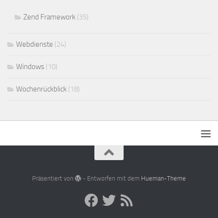
Zend Framework
(35)
Webdienste
(24)
Windows
(10)
Wochenrückblick
(18)
Präsentiert von
- Entworfen mit dem
Hueman-Theme