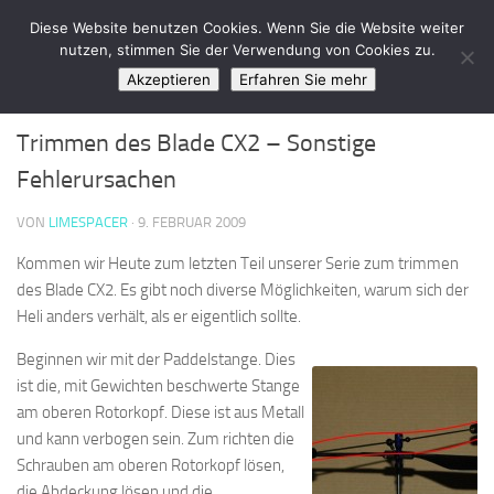
LimeSpace - IT
Diese Website benutzen Cookies. Wenn Sie die Website weiter
Zum Inhalt springen
nutzen, stimmen Sie der Verwendung von Cookies zu.
Akzeptieren
Erfahren Sie mehr
OFFICELIFE
/
PRIVATLEBEN
0
Trimmen des Blade CX2 – Sonstige
Fehlerursachen
VON
LIMESPACER
·
9. FEBRUAR 2009
Kommen wir Heute zum letzten Teil unserer Serie zum trimmen
des Blade CX2. Es gibt noch diverse Möglichkeiten, warum sich der
Heli anders verhält, als er eigentlich sollte.
Beginnen wir mit der Paddelstange. Dies
ist die, mit Gewichten beschwerte Stange
am oberen Rotorkopf. Diese ist aus Metall
und kann verbogen sein. Zum richten die
Schrauben am oberen Rotorkopf lösen,
die Abdeckung lösen und die