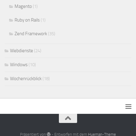
Magento
(1)
Ruby on Rails
(1)
Zend Framework
(35)
Webdienste
(24)
Windows
(10)
Wochenrückblick
(18)
Präsentiert von
- Entworfen mit dem
Hueman-Theme