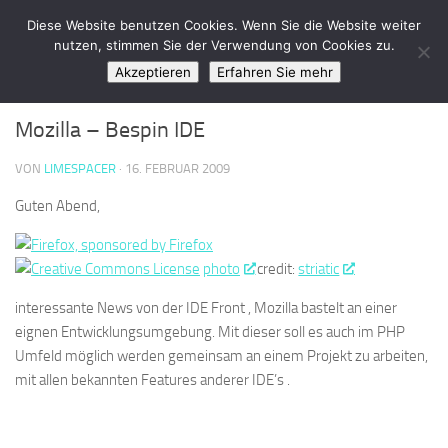
LimeSpace - IT
Diese Website benutzen Cookies. Wenn Sie die Website weiter
Zum Inhalt springen
nutzen, stimmen Sie der Verwendung von Cookies zu.
Akzeptieren
Erfahren Sie mehr
SOFTWARE
0
Mozilla – Bespin IDE
VON
LIMESPACER
·
16. FEBRUAR 2009
Guten Abend,
photo
credit:
striatic
interessante News von der IDE Front , Mozilla bastelt an einer
eignen Entwicklungsumgebung. Mit dieser soll es auch im PHP
Umfeld möglich werden gemeinsam an einem Projekt zu arbeiten,
mit allen bekannten Features anderer IDE’s .