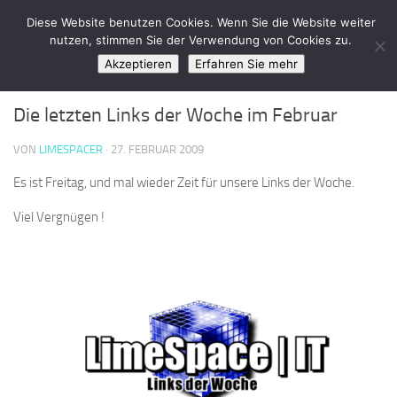
LimeSpace - IT
Diese Website benutzen Cookies. Wenn Sie die Website weiter
Zum Inhalt springen
nutzen, stimmen Sie der Verwendung von Cookies zu.
Akzeptieren
Erfahren Sie mehr
LINKS DER WOCHE
0
Die letzten Links der Woche im Februar
VON
LIMESPACER
·
27. FEBRUAR 2009
Es ist Freitag, und mal wieder Zeit für unsere Links der Woche.
Viel Vergnügen !