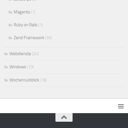
Magento
(1)
Ruby on Rails
(1)
Zend Framework
(35)
Webdienste
(24)
Windows
(10)
Wochenrückblick
(18)