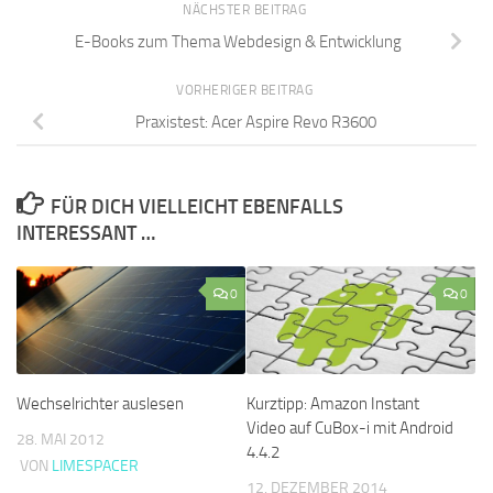
NÄCHSTER BEITRAG
E-Books zum Thema Webdesign & Entwicklung
VORHERIGER BEITRAG
Praxistest: Acer Aspire Revo R3600
FÜR DICH VIELLEICHT EBENFALLS
INTERESSANT …
0
0
Wechselrichter auslesen
Kurztipp: Amazon Instant
Video auf CuBox-i mit Android
28. MAI 2012
4.4.2
VON
LIMESPACER
12. DEZEMBER 2014