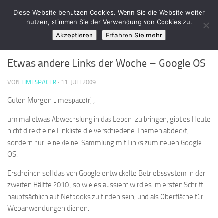
LimeSpace - IT
Diese Website benutzen Cookies. Wenn Sie die Website weiter
Zum Inhalt springen
nutzen, stimmen Sie der Verwendung von Cookies zu.
Akzeptieren
Erfahren Sie mehr
SOFTWARE
0
Etwas andere Links der Woche – Google OS
VON
LIMESPACER
·
11. JULI 2009
Guten Morgen Limespace(r) ,
um mal etwas Abwechslung in das Leben zu bringen, gibt es Heute
nicht direkt eine Linkliste die verschiedene Themen abdeckt,
sondern nur einekleine Sammlung mit Links zum neuen Google
OS.
Erscheinen soll das von Google entwickelte Betriebssystem in der
zweiten Hälfte 2010 , so wie es aussieht wird es im ersten Schritt
hauptsächlich auf Netbooks zu finden sein, und als Oberfläche für
Webanwendungen dienen.