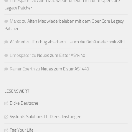
Limespacer
zu
Alten Mac wiederbeleben mit dem OpenCore
Legacy Patcher
Marco
zu
Alten Mac wiederbeleben mit dem OpenCore Legacy
Patcher
Winfried
zu
IT richtig absichern – auch die Gebäudetechnik zählt
Limespacer
zu
Neues zum Elster AS1440
Rainer Eberth
zu
Neues zum Elster AS1440
LESENSWERT
Dicke Deutsche
Syslords Solutions IT-Dienstleistungen
Tag Your Life