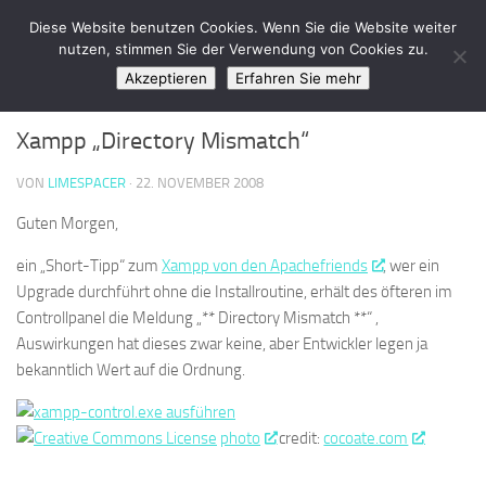
LimeSpace - IT
Diese Website benutzen Cookies. Wenn Sie die Website weiter
Zum Inhalt springen
nutzen, stimmen Sie der Verwendung von Cookies zu.
Akzeptieren
Erfahren Sie mehr
SOFTWARE
1
Xampp „Directory Mismatch“
VON
LIMESPACER
·
22. NOVEMBER 2008
Guten Morgen,
ein „Short-Tipp“ zum
Xampp von den Apachefriends
, wer ein
Upgrade durchführt ohne die Installroutine, erhält des öfteren im
Controllpanel die Meldung „** Directory Mismatch **“ ,
Auswirkungen hat dieses zwar keine, aber Entwickler legen ja
bekanntlich Wert auf die Ordnung.
photo
credit:
cocoate.com