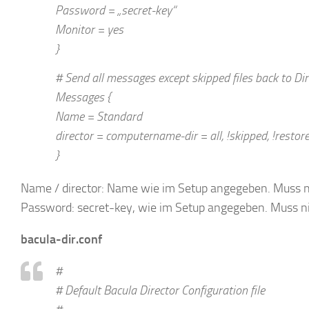
Password = „secret-key“
Monitor = yes
}
# Send all messages except skipped files back to Dir
Messages {
Name = Standard
director = computername-dir = all, !skipped, !restor
}
Name / director: Name wie im Setup angegeben. Muss 
Password: secret-key, wie im Setup angegeben. Muss n
bacula-dir.conf
#
# Default Bacula Director Configuration file