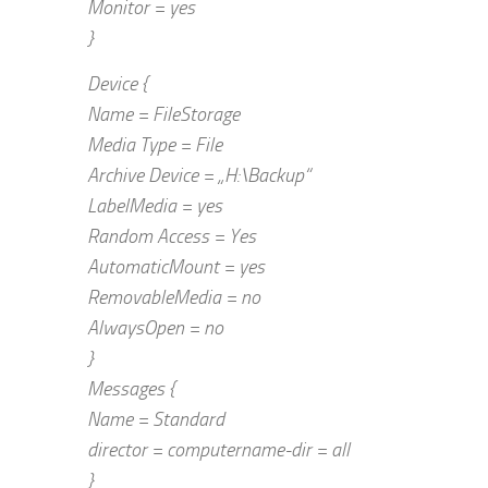
Monitor = yes
}
Device {
Name = FileStorage
Media Type = File
Archive Device = „H:\Backup“
LabelMedia = yes
Random Access = Yes
AutomaticMount = yes
RemovableMedia = no
AlwaysOpen = no
}
Messages {
Name = Standard
director = computername-dir = all
}