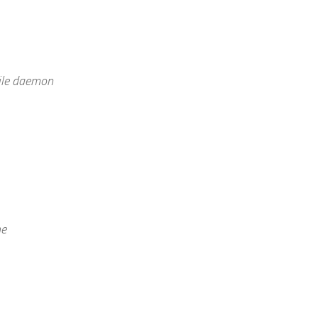
File daemon
he