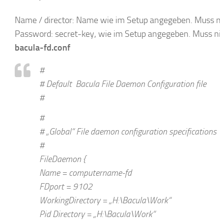
Name / director: Name wie im Setup angegeben. Muss 
Password: secret-key, wie im Setup angegeben. Muss n
bacula-fd.conf
#
# Default Bacula File Daemon Configuration file
#
#
# „Global“ File daemon configuration specifications
#
FileDaemon {
Name = computername-fd
FDport = 9102
WorkingDirectory = „H:\Bacula\Work“
Pid Directory = „H:\Bacula\Work“