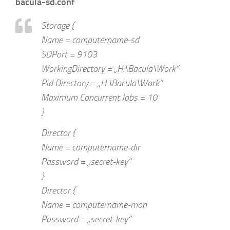
bacula-sd.conf
Storage {
Name = computername-sd
SDPort = 9103
WorkingDirectory = „H:\Bacula\Work“
Pid Directory = „H:\Bacula\Work“
Maximum Concurrent Jobs = 10
}
Director {
Name = computername-dir
Password = „secret-key“
}
Director {
Name = computername-mon
Password = „secret-key“