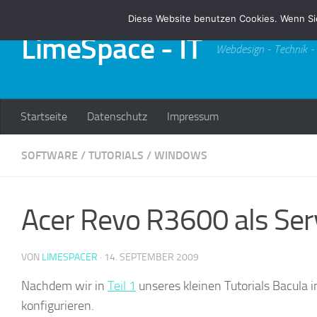
Diese Website benutzen Cookies. Wenn Si
Zum Inhalt springen
LimeSpace - IT
Webdesign - Technik -
Startseite
Datenschutz
Impressum
SOFTWARE
/
TUTORIALS
/
WINDOWS
Acer Revo R3600 als Serv
VON
LIMESPACER
·
14. SEPTEMBER 2009
Nachdem wir in
Teil 1
unseres kleinen Tutorials Bacula i
konfigurieren.