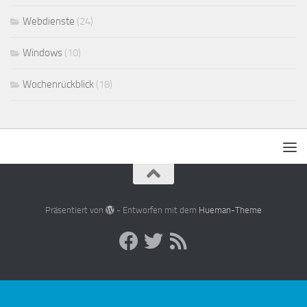
Webdienste
(24)
Windows
(10)
Wochenrückblick
(18)
Präsentiert von
- Entworfen mit dem
Hueman-Theme