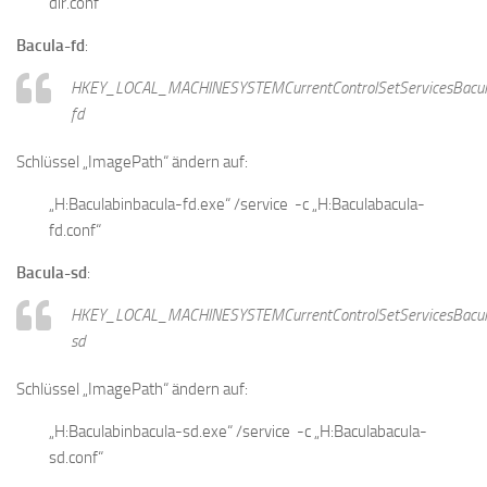
dir.conf“
Bacula-fd
:
HKEY_LOCAL_MACHINESYSTEMCurrentControlSetServicesBacul
fd
Schlüssel „ImagePath“ ändern auf:
„H:Baculabinbacula-fd.exe“ /service -c „H:Baculabacula-
fd.conf“
Bacula-sd
:
HKEY_LOCAL_MACHINESYSTEMCurrentControlSetServicesBacul
sd
Schlüssel „ImagePath“ ändern auf:
„H:Baculabinbacula-sd.exe“ /service -c „H:Baculabacula-
sd.conf“