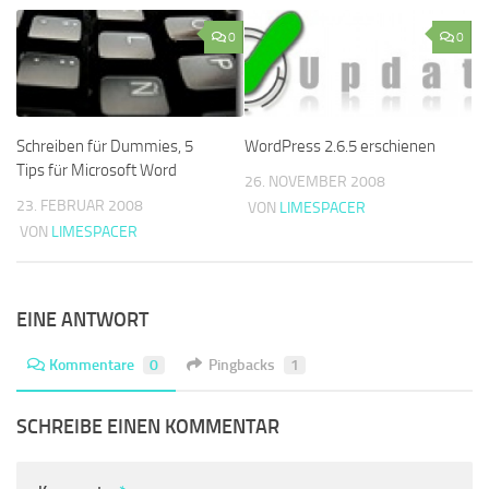
0
0
Schreiben für Dummies, 5
WordPress 2.6.5 erschienen
Tips für Microsoft Word
26. NOVEMBER 2008
23. FEBRUAR 2008
VON
LIMESPACER
VON
LIMESPACER
EINE ANTWORT
Kommentare
0
Pingbacks
1
SCHREIBE EINEN KOMMENTAR