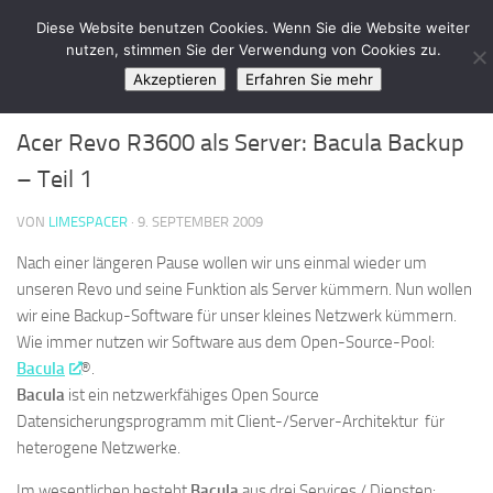
LimeSpace - IT
Diese Website benutzen Cookies. Wenn Sie die Website weiter
Zum Inhalt springen
nutzen, stimmen Sie der Verwendung von Cookies zu.
Akzeptieren
Erfahren Sie mehr
SOFTWARE
/
TUTORIALS
/
WINDOWS
1
Acer Revo R3600 als Server: Bacula Backup
– Teil 1
VON
LIMESPACER
·
9. SEPTEMBER 2009
Nach einer längeren Pause wollen wir uns einmal wieder um
unseren Revo und seine Funktion als Server kümmern. Nun wollen
wir eine Backup-Software für unser kleines Netzwerk kümmern.
Wie immer nutzen wir Software aus dem Open-Source-Pool:
Bacula
®.
Bacula
ist ein netzwerkfähiges Open Source
Datensicherungsprogramm mit Client-/Server-Architektur für
heterogene Netzwerke.
Im wesentlichen besteht
Bacula
aus drei Services / Diensten: